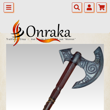
Trollfelsen Shop
Axe Single_hand_LARP_axe "Maeron"