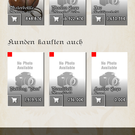
Waterbottle
Woolen Cape
Axe
Waterbottle
"Nuala" kids
Goblinstadt
from Leather
848.87€
ab 922.47€
1,630.39€
200ml
Kunden kauften auch
Beltbag "Ben"
Pouchbelt
Leather Cape
Pouchbelt
Long
"Rectangle"
1,919.51€
236.00€
0.00€