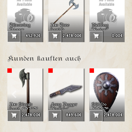
Throwing
Axe Two
Beltbag
Dagger
handed
"Kaiori"
"Arrow"
LARP axe
452.92€
2,478.00€
0.00€
"Rion"
Kunden kauften auch
Axe Single
Long Dagger
Shields
hand LARP
"Kukris"
LARP-
axe "Ewan"
Tearshield
2,478.00€
849.60€
2,478.00€
"Star"