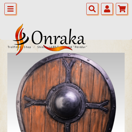
Trollfelsen Shop
Shields LARP-Tearshield "Peredur"