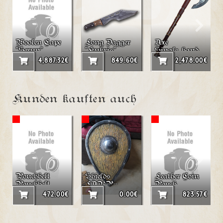
Woolen Cape
Long Dagger
Axe
"Serun"
"Kukris"
Single_hand_
LARP_axe
4,887.32€
849.60€
2,478.00€
"Maeron"
Kunden kauften auch
Pouchbelt
Shields
Leather Coin
Pouchbelt
LARP-
Pouch
"Triangle"
Tearshield
472.00€
0.00€
823.57€
"Vidar"