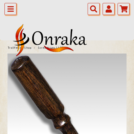
Trollfelsen Shop
Screwdriver LARP