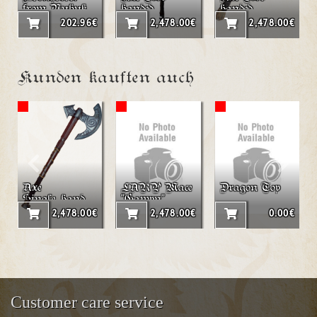
from Nubuk
handed
handed
Small
LARP axe
LARP axe
202.96€
2,478.00€
2,478.00€
"Kyan"
"Agnar"
Kunden kauften auch
Axe
LARP Mace
Dragon Toy
Single_hand_
"Gawyn"
LARP_axe
2,478.00€
2,478.00€
0.00€
"Maeron"
Customer care service