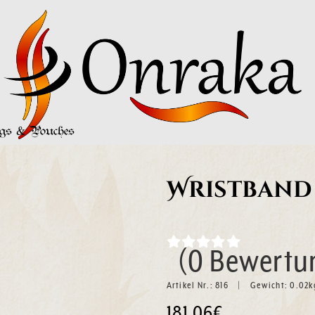
s & Pouches
Wristband
(0 Bewertu
Artikel Nr.:
816
Gewicht:
0.02
k
181.06€