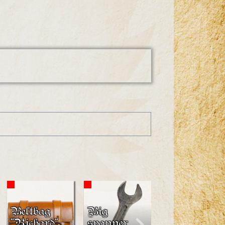
Beltbag
Big
Beltbag
"Richard"
spanner
"Alva"