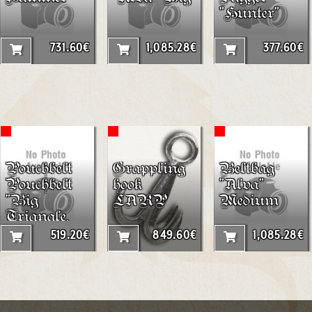
"Hunter"
731.60€
1,085.28€
377.60€
Pouchbelt
Grappling
Beltbag
Pouchbelt
hook
"Alva"
"Big
LARP
Medium
Triangle,
small
519.20€
849.60€
1,085.28€
Rectangle"