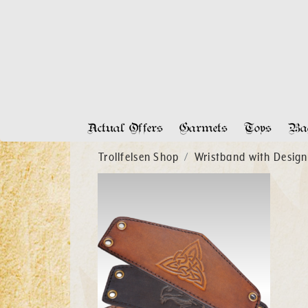
Actual Offers
Garmets
Toys
Bag
Trollfelsen Shop
Wristband with Design