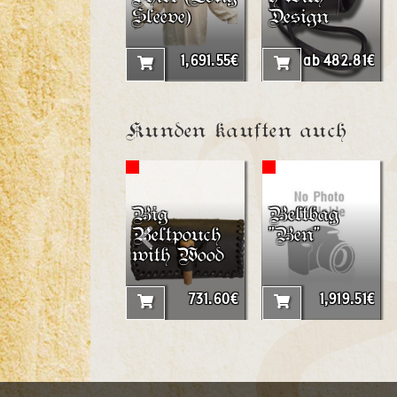
Sleeve)
Design
1,691.55€
ab 482.81€
Kunden kauften auch
Big
Beltbag
Beltpouch
"Ben"
with Wood
731.60€
1,919.51€