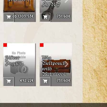
LARP
ab 1,103.53€
731.60€
1,085.28
Silver
Big
Shortsword
Dagger
Beltpouch
"Draconer"
with
Metalhook
492.22€
731.60€
1,534.00