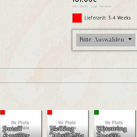
inkl. MwSt., zzgl. Versand
Lieferzeit: 3-4 Weeks
Bitte Auswählen
Small
Beltbag
Throwing
Hammer
"Alva" Big
Dagger