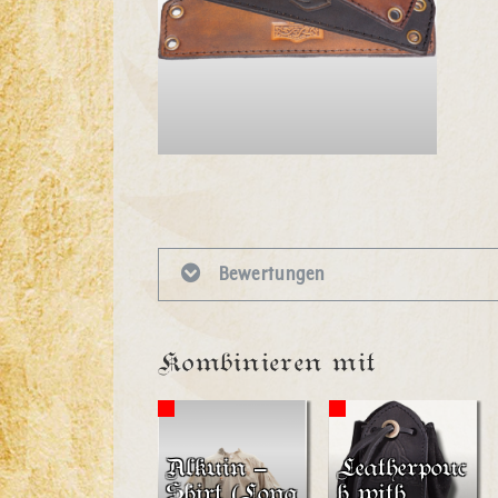
Bewertungen
Kombinieren mit
Alkuin –
Leatherpouc
Shirt (Long
h with