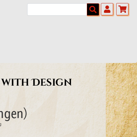
 with Design
ngen)
g