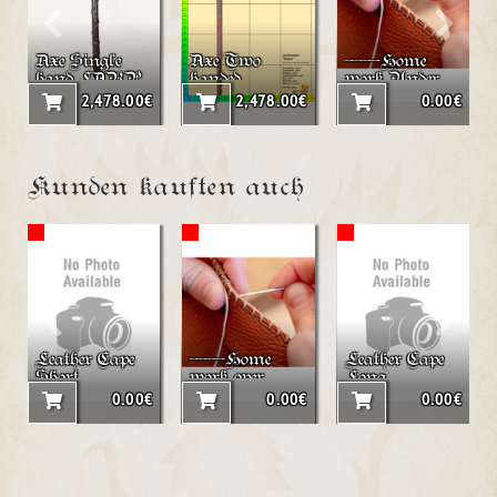
Axe Single
Axe Two
----Home
hand LARP
handed
work Under
axe "Deren"
LARP axe
bust corset
2,478.00€
2,478.00€
0.00€
"Phelan"
Kunden kauften auch
Leather Cape
----Home
Leather Cape
Short
work over
Long
burst 38-46
0.00€
0.00€
0.00€