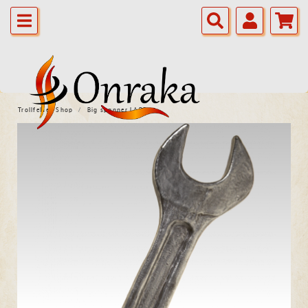
Trollfelsen Shop
Big spanner LARP