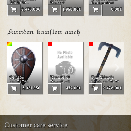
LARP-
Paddel
leatherskirt
Roundshield
LARP
2,478.00€
1,958.80€
0.00€
"Nod"
Kunden kauften auch
Shields
Pouchbelt
Axe Single
LARP-
Pouchbelt
hand LARP
Tearshield
"Triangle"
axe "Dain"
3,081.65€
472.00€
2,478.00€
"Grian"
Customer care service