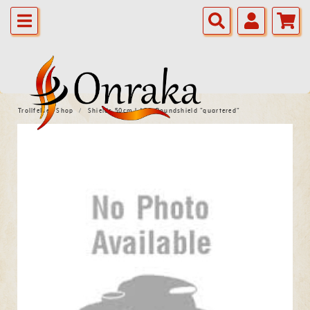
Trollfelsen Shop
Shields 50cm LARP-Roundshield "quartered"