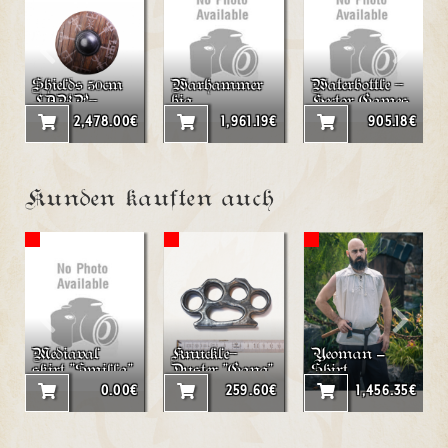
Shields 50cm
Warhammer
Waterbottle -
LARP-
big
Hector Games
Roundshield
Waterbottle
2,478.00€
1,961.19€
905.18€
"Vegvisir"
from Leather
0.8l Hector
Games
Kunden kauften auch
Mediaval
Knuckle-
Yeoman –
skirt "Smilla"
Duster "Gang"
Shirt
LARP
(Sleeveless)
0.00€
259.60€
1,456.35€